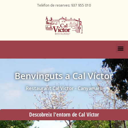
Telèfon de reserves:
937 955 010
Benvinguts a Cal Víctor
Restaurant Cal Victor - Canyamars
Descobreix l'entorn de Cal Víctor